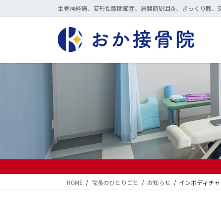
コ
ナ
坐骨神経痛、変形性膝関節症、肩関節周囲炎、ぎっくり腰、
ン
ビ
テ
ゲ
ン
ー
ツ
シ
に
ョ
移
ン
動
に
移
動
HOME
院長のひとりごと
お知らせ
インボディチャ