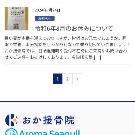
2024年7月24日
お知らせ
令和6年8月のお休みについて
暑い夏が本番を迎えておりますが、皆様はお元気でしょうか。睡
眠と栄養、水分補給をしっかり行なって乗り切っていきましょう！
おか接骨院では、日頃混雑時や受付不在時にご来院やお問い合わ
せでご迷惑をお掛けしております。今後順次整 […]
投
ペ
ペ
1
2
»
稿
ー
ー
ジ
ジ
の
ペ
ー
ジ
送